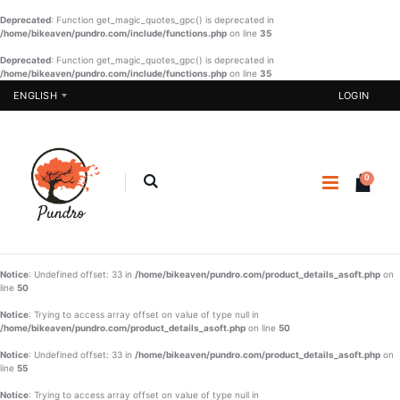
Deprecated
: Function get_magic_quotes_gpc() is deprecated in
/home/bikeaven/pundro.com/include/functions.php
on line
35
Deprecated
: Function get_magic_quotes_gpc() is deprecated in
/home/bikeaven/pundro.com/include/functions.php
Designer
on line
Burka-014
35
Three Piece
ENGLISH
LOGIN
- 03
€ 23.40
€ 51.22
BUY NOW
BUY NOW
0
SHAREE-
BLK-005
Girls
Sharee-001
€
€ 37.23
22.90
€ 21.90
BUY NOW
Notice
: Undefined offset: 33 in
/home/bikeaven/pundro.com/product_details_asoft.php
on
BUY NOW
line
50
SHAREE-
BLK-006
Notice
: Trying to access array offset on value of type null in
/home/bikeaven/pundro.com/product_details_asoft.php
on line
50
€
€ 37.23
Notice
: Undefined offset: 33 in
/home/bikeaven/pundro.com/product_details_asoft.php
on
22.90
line
55
BUY NOW
Notice
: Trying to access array offset on value of type null in