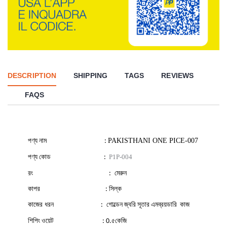
DESCRIPTION
SHIPPING
TAGS
REVIEWS
FAQS
পণ্য
নাম
PAKISTHANI ONE PICE-007
:
পণ্য
কোড
P1P-004
:
রং
মেরুন
:
কাপর
সিল্ক
:
কাজের ধরন
গোল্ডেন
জ্বরি
সূতার
এমব্রয়ডারি
কাজ
:
শিপিং
ওয়েট
৫কেজি
: 0.