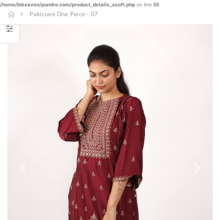
/home/bikeaven/pundro.com/product_details_asoft.php
on line
55
Nakshi
Pakistani One Piece - 07
Kantha-
NKT-030
€
€ 87.25
45.77
BUY NOW
Pakistani
One Piece -
07
€ 20.57
BUY NOW
Boys
Panjabi Set
-002
Previous
Next
€ 20.90
BUY NOW