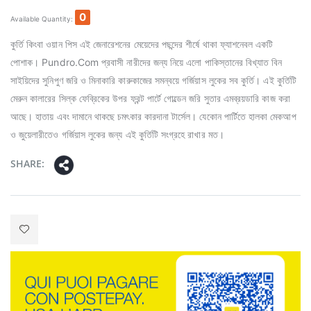
0
Available Quantity:
কুর্তি কিংবা ওয়ান পিস এই জেনারেশনের মেয়েদের পছন্দের শীর্ষে থাকা ফ্যাশনেবল একটি
পোশাক। Pundro.Com প্রবাসী নারীদের জন্য নিয়ে এলো পাকিস্তানের বিখ্যাত বিন
সাইয়িদের সুনিপুণ জরি ও মিনাকারি কারুকাজের সমন্বয়ে গর্জিয়াস লুকের সব কুর্তি। এই কুর্তিটি
মেরুন কালারের সিল্ক ফেব্রিকের উপর ফ্রন্ট পার্টে গোল্ডেন জরি সুতার এমব্রয়ডারি কাজ করা
আছে। হাতায় এবং দামানে থাকছে চমৎকার কারদানা টার্সেল। যেকোন পার্টিতে হালকা মেকআপ
ও জুয়েলারীতেও গর্জিয়াস লুকের জন্য এই কুর্তিটি সংগ্রহে রাখার মত।
SHARE: